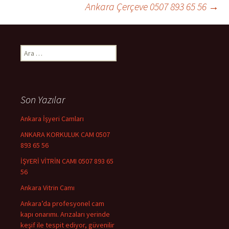
Ankara Çerçeve 0507 893 65 56
→
dolaşımı
Arama:
Son Yazılar
Ankara İşyeri Camları
ANKARA KORKULUK CAM 0507
893 65 56
İŞYERİ VİTRİN CAMI 0507 893 65
56
Ankara Vitrin Camı
Ankara’da profesyonel cam
kapı onarımı. Arızaları yerinde
keşif ile tespit ediyor, güvenilir